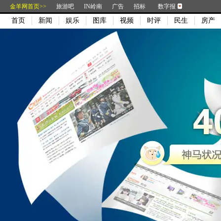
金羊网首页>>
旅游吧
IN岭南
广告
招标
数字报
首页
新闻
娱乐
图库
视频
时评
民生
房产