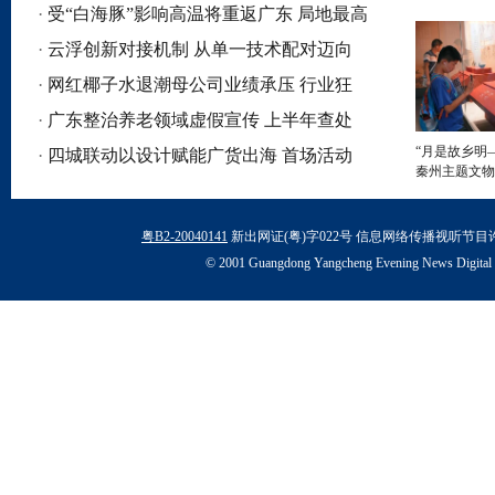
韧性与活力
·
受“白海豚”影响高温将重返广东 局地最高
可达38℃
·
云浮创新对接机制 从单一技术配对迈向
多维协同赋能
·
网红椰子水退潮母公司业绩承压 行业狂
飙隐忧浮现
·
广东整治养老领域虚假宣传 上半年查处
“月是故乡明
案件293宗
·
四城联动以设计赋能广货出海 首场活动
秦州主题文物
在广州举行
·
大科学装置强流重离子加速器首个实验结
众观展
果近日发表
·
粤东城际铁路将助力形成汕潮揭“半小时
粤B2-20040141
新出网证(粤)字022号 信息网络传播视听节目许
通勤圈”
·
深耕篮球赛道 伊利成为中国篮球之队官
© 2001 Guangdong Yangcheng Evening News Di
方合作伙伴
·
"专业赛事+文化节" 华南摩托车越野赛10
月湛江开赛
·
“梅姨”真实姓名为“谢某梅” 该案已经移送
检察院
·
保洁阿姨花5万元整形 术后双眼严重不适
确诊眼疾
·
36岁女子接受抽脂与腹壁成形术后不幸离
世 家属质疑
·
《给阿嬷的情书》印尼首映 华侨深情告
白：终于等到
·
“最长太空出差”归来后 神二十一乘组首次