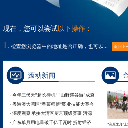
现在，您可以尝试
以下操作：
1.
检查您浏览器中的地址是否正确，也可以...
返回上
滚动新闻
·
今年三伏天"超长待机" "山野溪谷游"成避
暑新选择
·
粤港澳大湾区“粤菜师傅”职业技能大赛今
日开赛
·
深度观察|承接大湾区厨艺顶级赛事 河源
为什么能？
·
广东单月用电量破千亿千瓦时 折射经济
“高原之舟”